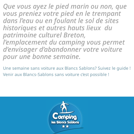
Que vous ayez le pied marin ou non, que
vous preniez votre pied en le trempant
dans l’eau ou en foulant le sol de sites
historiques et autres hauts lieux du
patrimoine culturel Breton,
l’emplacement du camping vous permet
d’envisager d’abandonner votre voiture
pour une bonne semaine.
Une semaine sans voiture aux Blancs Sablons? Suivez le guide !
Venir aux Blancs-Sablons sans voiture c’est possible !