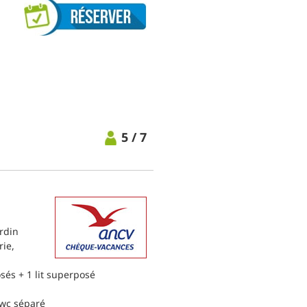
5 / 7
ardin
rie,
sés + 1 lit superposé
 wc séparé